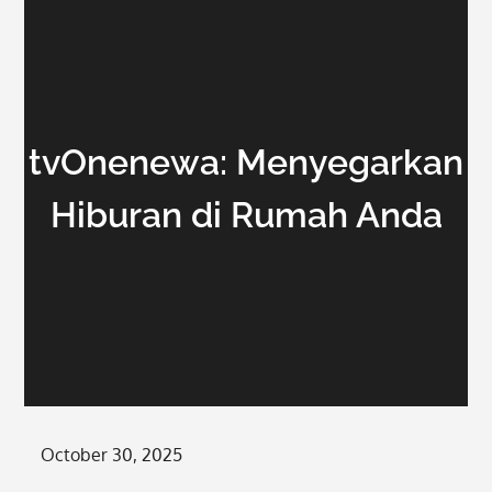
tvOnenewa: Menyegarkan
Hiburan di Rumah Anda
Posted
October 30, 2025
on