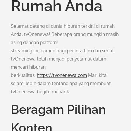
Rumah Anda
Selamat datang di dunia hiburan terkini di rumah
Anda, tvOnenewa! Beberapa orang mungkin masih
asing dengan platform
streaming ini, namun bagi pecinta film dan serial,
tvOnenewa telah menjadi penyelamat dalam
mencari hiburan
berkualitas.
https://tvonenewa.com
Mari kita
selami lebih dalam tentang apa yang membuat
tvOnenewa begitu menarik.
Beragam Pilihan
Konten