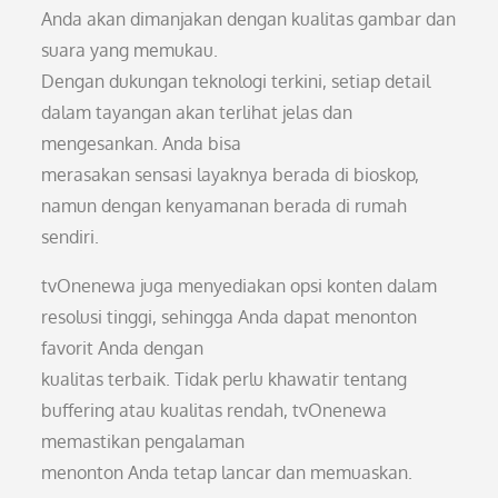
Anda akan dimanjakan dengan kualitas gambar dan
suara yang memukau.
Dengan dukungan teknologi terkini, setiap detail
dalam tayangan akan terlihat jelas dan
mengesankan. Anda bisa
merasakan sensasi layaknya berada di bioskop,
namun dengan kenyamanan berada di rumah
sendiri.
tvOnenewa juga menyediakan opsi konten dalam
resolusi tinggi, sehingga Anda dapat menonton
favorit Anda dengan
kualitas terbaik. Tidak perlu khawatir tentang
buffering atau kualitas rendah, tvOnenewa
memastikan pengalaman
menonton Anda tetap lancar dan memuaskan.