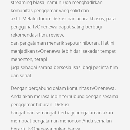
streaming biasa, namun juga menghadirkan
komunitas penggemar yang solid dan
aktif. Melalui forum diskusi dan acara khusus, para
pengguna tvOnenewa dapat saling berbagi
rekomendasi film, review,
dan pengalaman menarik seputar hiburan. Hal ini
menjadikan tvOnenewa lebih dari sekadar tempat
menonton, tetapi
juga sebagai sarana bersosialisasi bagi pecinta film
dan serial.
Dengan bergabung dalam komunitas tvOnenewa,
Anda akan merasa lebih terhubung dengan sesama
penggemar hiburan. Diskusi
hangat dan semangat berbagi pengalaman akan
membuat pengalaman menonton Anda semakin
berarti. tvOnenewa bukan hanya