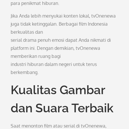
para penikmat hiburan.
Jika Anda lebih menyukai konten lokal, tvOnenewa
juga tidak ketinggalan. Berbagai film Indonesia
berkualitas dan
serial drama penuh emosi dapat Anda nikmati di
platform ini. Dengan demikian, tvOnenewa
memberikan ruang bagi
industri hiburan dalam negeri untuk terus
berkembang.
Kualitas Gambar
dan Suara Terbaik
Saat menonton film atau serial di tvOnenewa,