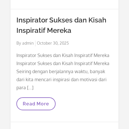
Lucya:
Elegan
Dan
Berkelas
Inspirator Sukses dan Kisah
Inspiratif Mereka
Posted
By
admin
October 30, 2025
on
Inspirator Sukses dan Kisah Inspiratif Mereka
Inspirator Sukses dan Kisah Inspiratif Mereka
Seiring dengan berjalannya waktu, banyak
dari kita mencari inspirasi dan motivasi dari
para […]
Inspirator
Read More
Sukses
Dan
Kisah
Inspiratif
Mereka