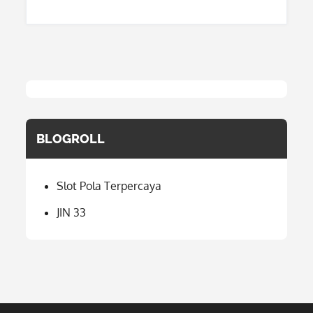
navigation
BLOGROLL
Slot Pola Terpercaya
JIN 33