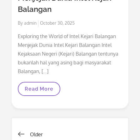
Ikonik
Balangan
Di
New
York
Posted
By
admin
October 30, 2025
on
Exploring the World of Intel Kejari Balangan
Menjejak Dunia Intel Kejari Balangan Intel
Kejaksaan Negeri (Kejari) Balangan tentunya
bukanlah hal yang asing bagi masyarakat
Balangan, […]
Menjejak
Read More
Dunia
Intel
Kejari
Balangan
Posts
Older