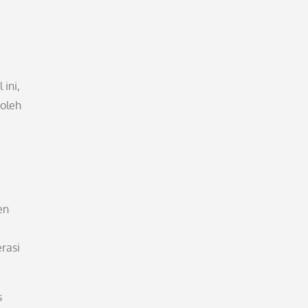
 ini,
oleh
en
rasi
s