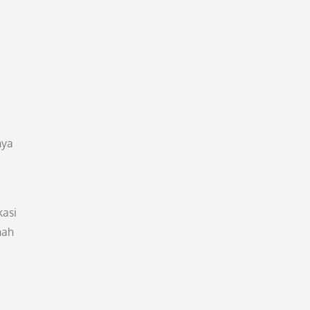
nya
asi
nah