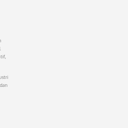
n
l
if,
stri
 dan