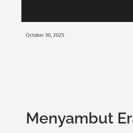
Posted
October 30, 2025
on
Menyambut Era