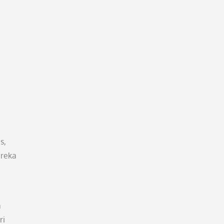
s,
ereka
a
ri