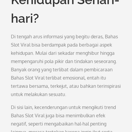
hari?
Di tengah arus informasi yang begitu deras, Bahas
Slot Viral bisa berdampak pada berbagai aspek
kehidupan. Mulai dari sekadar menghibur hingga
mempengaruhi pola pikir dan tindakan seseorang.
Banyak orang yang terlibat dalam pembicaraan
Bahas Slot Viral terlibat emosional, entah itu
tertawa bersama, terkejut, atau bahkan terinspirasi
untuk melakukan sesuatu.
Di sisi lain, kecenderungan untuk mengikuti trend
Bahas Slot Viral juga bisa menimbulkan efek
negatif, seperti mengabaikan hal-hal penting