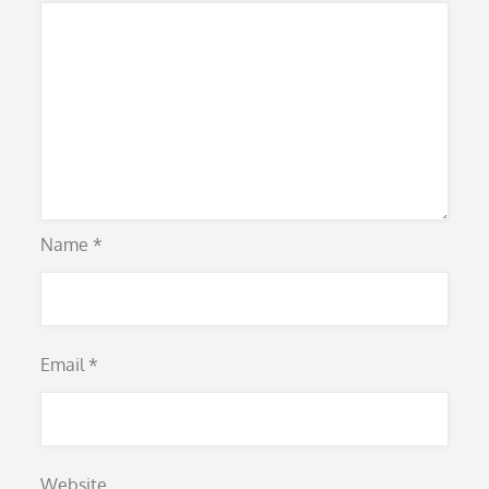
Name
*
Email
*
Website