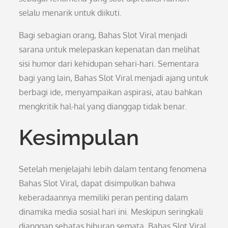
selalu menarik untuk diikuti.
Bagi sebagian orang, Bahas Slot Viral menjadi
sarana untuk melepaskan kepenatan dan melihat
sisi humor dari kehidupan sehari-hari. Sementara
bagi yang lain, Bahas Slot Viral menjadi ajang untuk
berbagi ide, menyampaikan aspirasi, atau bahkan
mengkritik hal-hal yang dianggap tidak benar.
Kesimpulan
Setelah menjelajahi lebih dalam tentang fenomena
Bahas Slot Viral, dapat disimpulkan bahwa
keberadaannya memiliki peran penting dalam
dinamika media sosial hari ini. Meskipun seringkali
dianggap sebatas hiburan semata, Bahas Slot Viral