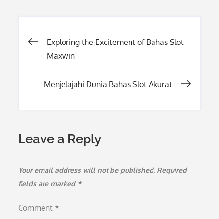
Post
Exploring the Excitement of Bahas Slot
Maxwin
navigation
Menjelajahi Dunia Bahas Slot Akurat
Leave a Reply
Your email address will not be published.
Required
fields are marked
*
Comment
*