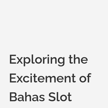
Exploring the
Excitement of
Bahas Slot