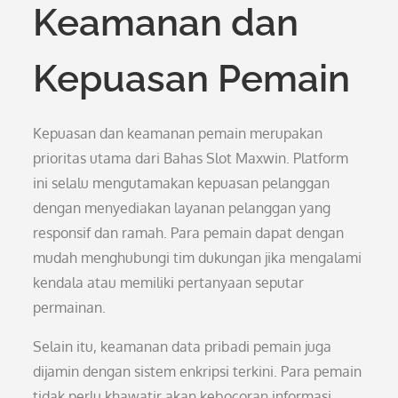
Keamanan dan
Kepuasan Pemain
Kepuasan dan keamanan pemain merupakan
prioritas utama dari Bahas Slot Maxwin. Platform
ini selalu mengutamakan kepuasan pelanggan
dengan menyediakan layanan pelanggan yang
responsif dan ramah. Para pemain dapat dengan
mudah menghubungi tim dukungan jika mengalami
kendala atau memiliki pertanyaan seputar
permainan.
Selain itu, keamanan data pribadi pemain juga
dijamin dengan sistem enkripsi terkini. Para pemain
tidak perlu khawatir akan kebocoran informasi