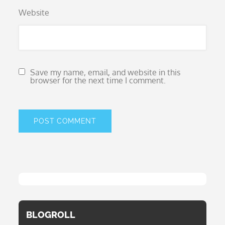
Website
Save my name, email, and website in this
browser for the next time I comment.
BLOGROLL