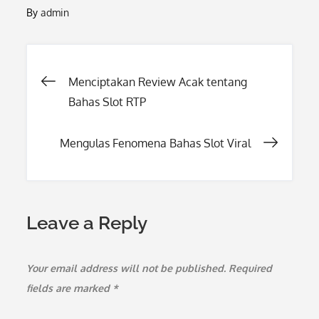
By
admin
Post
Menciptakan Review Acak tentang
Bahas Slot RTP
navigation
Mengulas Fenomena Bahas Slot Viral
Leave a Reply
Your email address will not be published.
Required
fields are marked
*