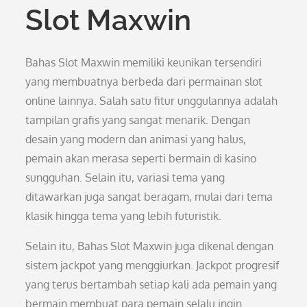
Slot Maxwin
Bahas Slot Maxwin memiliki keunikan tersendiri
yang membuatnya berbeda dari permainan slot
online lainnya. Salah satu fitur unggulannya adalah
tampilan grafis yang sangat menarik. Dengan
desain yang modern dan animasi yang halus,
pemain akan merasa seperti bermain di kasino
sungguhan. Selain itu, variasi tema yang
ditawarkan juga sangat beragam, mulai dari tema
klasik hingga tema yang lebih futuristik.
Selain itu, Bahas Slot Maxwin juga dikenal dengan
sistem jackpot yang menggiurkan. Jackpot progresif
yang terus bertambah setiap kali ada pemain yang
bermain membuat para pemain selalu ingin