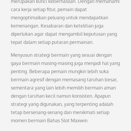
merupakan kunci keberhasilan. Dengan memahami
cara kerja setiap fitur, pemain dapat
mengoptimalkan peluang untuk mendapatkan
kemenangan. Kesabaran dan ketelitian juga
diperlukan agar dapat mengambil keputusan yang
tepat dalam setiap putaran permainan.
Menyusun strategi bermain yang sesuai dengan
gaya bermain masing-masing juga menjadi hal yang
penting. Beberapa pemain mungkin lebih suka
bermain agresif dengan memasang taruhan besar,
sementara yang lain lebih memilih bermain aman
dengan taruhan kecil namun konsisten. Apapun
strategi yang digunakan, yang terpenting adalah
tetap bersenang-senang dan menikmati setiap
momen bermain Bahas Slot Maxwin.