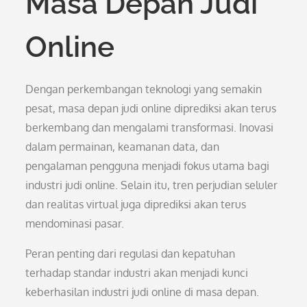
Masa Depan Judi
Online
Dengan perkembangan teknologi yang semakin
pesat, masa depan judi online diprediksi akan terus
berkembang dan mengalami transformasi. Inovasi
dalam permainan, keamanan data, dan
pengalaman pengguna menjadi fokus utama bagi
industri judi online. Selain itu, tren perjudian seluler
dan realitas virtual juga diprediksi akan terus
mendominasi pasar.
Peran penting dari regulasi dan kepatuhan
terhadap standar industri akan menjadi kunci
keberhasilan industri judi online di masa depan.