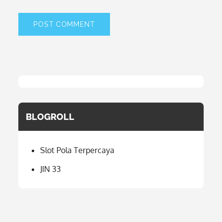
BLOGROLL
Slot Pola Terpercaya
JIN 33