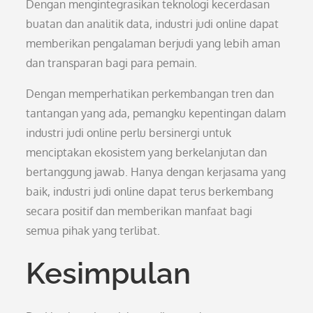
Dengan mengintegrasikan teknologi kecerdasan
buatan dan analitik data, industri judi online dapat
memberikan pengalaman berjudi yang lebih aman
dan transparan bagi para pemain.
Dengan memperhatikan perkembangan tren dan
tantangan yang ada, pemangku kepentingan dalam
industri judi online perlu bersinergi untuk
menciptakan ekosistem yang berkelanjutan dan
bertanggung jawab. Hanya dengan kerjasama yang
baik, industri judi online dapat terus berkembang
secara positif dan memberikan manfaat bagi
semua pihak yang terlibat.
Kesimpulan