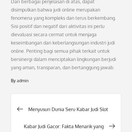
Dari berbagai penjelasan di atas, dapat
disimpulkan bahwa judi online merupakan
fenomena yang kompleks dan terus berkembang.
Sisi positif dan negatif dari aktivitas ini perlu
dievaluasi secara cermat untuk menjaga
keseimbangan dan keberlangsungan industri judi
online. Penting bagi semua pihak terkait untuk
bersinergi dalam menciptakan lingkungan berjudi
yang aman, transparan, dan bertanggung jawab.
By
admin
Post
Menyusuri Dunia Seru Kabar Judi Slot
navigation
Kabar Judi Gacor: Fakta Menarik yang