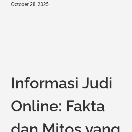
Posted
October 28, 2025
on
Informasi Judi
Online: Fakta
dan Mitos yang