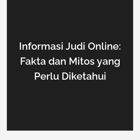
Informasi Judi Online:
Fakta dan Mitos yang
Perlu Diketahui