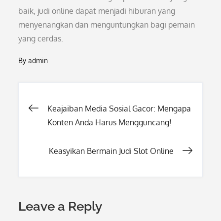
baik, judi online dapat menjadi hiburan yang
menyenangkan dan menguntungkan bagi pemain
yang cerdas.
By
admin
Post
Keajaiban Media Sosial Gacor: Mengapa
Konten Anda Harus Mengguncang!
navigation
Keasyikan Bermain Judi Slot Online
Leave a Reply