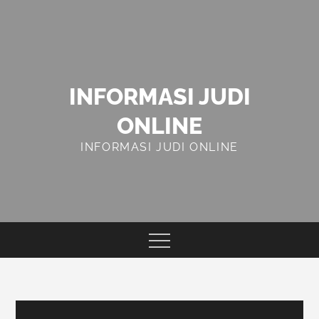
Skip
to
content
INFORMASI JUDI
ONLINE
INFORMASI JUDI ONLINE