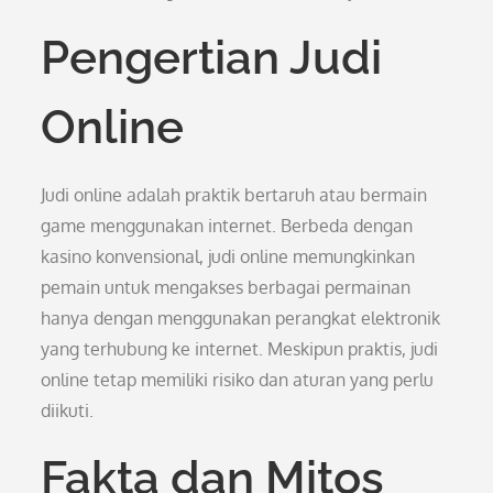
Pengertian Judi
Online
Judi online adalah praktik bertaruh atau bermain
game menggunakan internet. Berbeda dengan
kasino konvensional, judi online memungkinkan
pemain untuk mengakses berbagai permainan
hanya dengan menggunakan perangkat elektronik
yang terhubung ke internet. Meskipun praktis, judi
online tetap memiliki risiko dan aturan yang perlu
diikuti.
Fakta dan Mitos