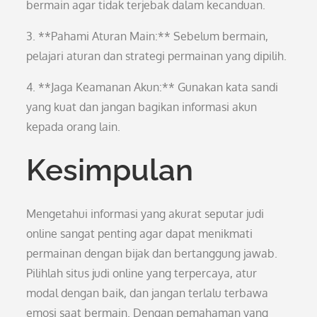
bermain agar tidak terjebak dalam kecanduan.
3. **Pahami Aturan Main:** Sebelum bermain,
pelajari aturan dan strategi permainan yang dipilih.
4. **Jaga Keamanan Akun:** Gunakan kata sandi
yang kuat dan jangan bagikan informasi akun
kepada orang lain.
Kesimpulan
Mengetahui informasi yang akurat seputar judi
online sangat penting agar dapat menikmati
permainan dengan bijak dan bertanggung jawab.
Pilihlah situs judi online yang terpercaya, atur
modal dengan baik, dan jangan terlalu terbawa
emosi saat bermain. Dengan pemahaman yang