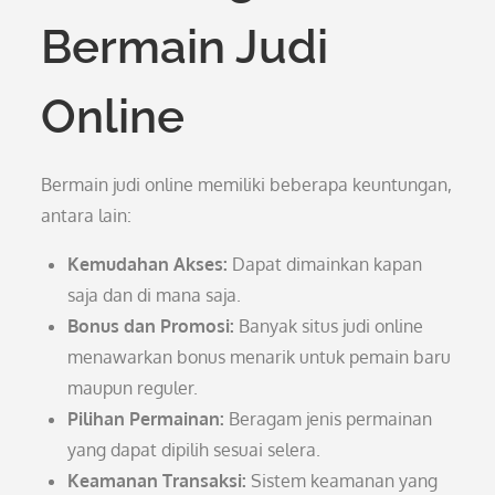
Bermain Judi
Online
Bermain judi online memiliki beberapa keuntungan,
antara lain:
Kemudahan Akses:
Dapat dimainkan kapan
saja dan di mana saja.
Bonus dan Promosi:
Banyak situs judi online
menawarkan bonus menarik untuk pemain baru
maupun reguler.
Pilihan Permainan:
Beragam jenis permainan
yang dapat dipilih sesuai selera.
Keamanan Transaksi:
Sistem keamanan yang