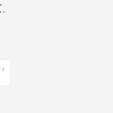
am
rus