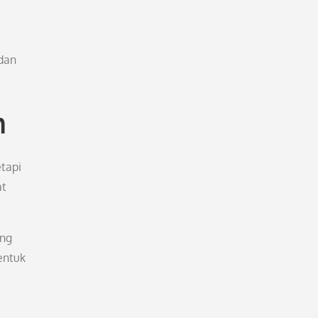
dan
n
tapi
at
ang
entuk