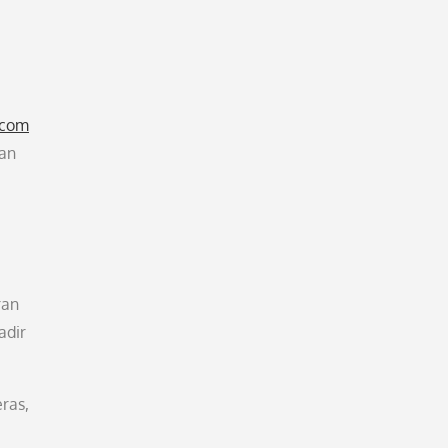
.com
kan
ran
adir
eras,