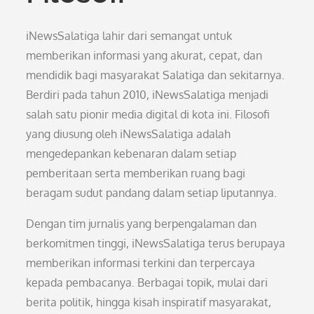
iNewsSalatiga lahir dari semangat untuk
memberikan informasi yang akurat, cepat, dan
mendidik bagi masyarakat Salatiga dan sekitarnya.
Berdiri pada tahun 2010, iNewsSalatiga menjadi
salah satu pionir media digital di kota ini. Filosofi
yang diusung oleh iNewsSalatiga adalah
mengedepankan kebenaran dalam setiap
pemberitaan serta memberikan ruang bagi
beragam sudut pandang dalam setiap liputannya.
Dengan tim jurnalis yang berpengalaman dan
berkomitmen tinggi, iNewsSalatiga terus berupaya
memberikan informasi terkini dan terpercaya
kepada pembacanya. Berbagai topik, mulai dari
berita politik, hingga kisah inspiratif masyarakat,