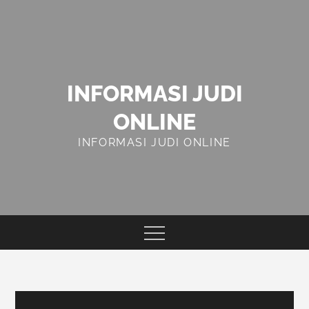
Skip
to
content
INFORMASI JUDI
ONLINE
INFORMASI JUDI ONLINE