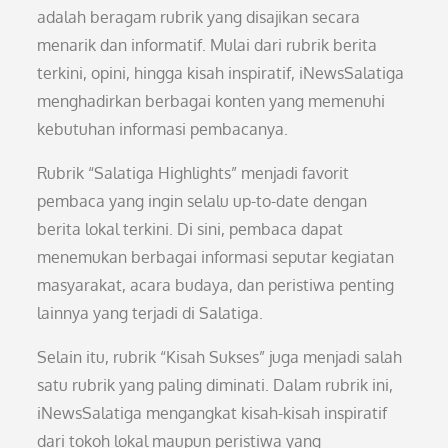
adalah beragam rubrik yang disajikan secara
menarik dan informatif. Mulai dari rubrik berita
terkini, opini, hingga kisah inspiratif, iNewsSalatiga
menghadirkan berbagai konten yang memenuhi
kebutuhan informasi pembacanya.
Rubrik “Salatiga Highlights” menjadi favorit
pembaca yang ingin selalu up-to-date dengan
berita lokal terkini. Di sini, pembaca dapat
menemukan berbagai informasi seputar kegiatan
masyarakat, acara budaya, dan peristiwa penting
lainnya yang terjadi di Salatiga.
Selain itu, rubrik “Kisah Sukses” juga menjadi salah
satu rubrik yang paling diminati. Dalam rubrik ini,
iNewsSalatiga mengangkat kisah-kisah inspiratif
dari tokoh lokal maupun peristiwa yang