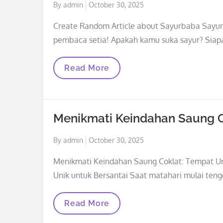
Posted
By
admin
October 30, 2025
on
Create Random Article about Sayurbaba Sayu
pembaca setia! Apakah kamu suka sayur? Siap
Sayurbaba:
Read More
Mengapa
Sayuran
Adalah
Sahabat
Sehatmu?
Menikmati Keindahan Saung Co
Posted
By
admin
October 30, 2025
on
Menikmati Keindahan Saung Coklat: Tempat Un
Unik untuk Bersantai Saat matahari mulai tengg
Menikmati
Read More
Keindahan
Saung