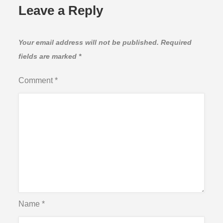
Leave a Reply
Your email address will not be published.
Required
fields are marked
*
Comment
*
Name
*