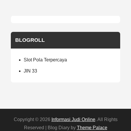
BLOGROLL
Slot Pola Terpercaya
JIN 33
Copyright © 2026
Informasi Judi Online
. All Rights
Reserved | Blog Diary by
Theme Palace