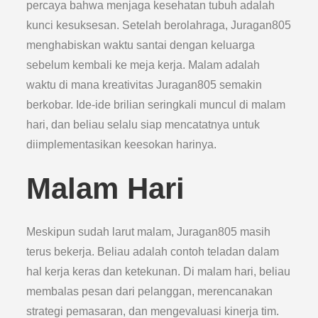
percaya bahwa menjaga kesehatan tubuh adalah
kunci kesuksesan. Setelah berolahraga, Juragan805
menghabiskan waktu santai dengan keluarga
sebelum kembali ke meja kerja. Malam adalah
waktu di mana kreativitas Juragan805 semakin
berkobar. Ide-ide brilian seringkali muncul di malam
hari, dan beliau selalu siap mencatatnya untuk
diimplementasikan keesokan harinya.
Malam Hari
Meskipun sudah larut malam, Juragan805 masih
terus bekerja. Beliau adalah contoh teladan dalam
hal kerja keras dan ketekunan. Di malam hari, beliau
membalas pesan dari pelanggan, merencanakan
strategi pemasaran, dan mengevaluasi kinerja tim.