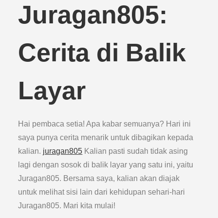
Juragan805:
Cerita di Balik
Layar
Hai pembaca setia! Apa kabar semuanya? Hari ini
saya punya cerita menarik untuk dibagikan kepada
kalian.
juragan805
Kalian pasti sudah tidak asing
lagi dengan sosok di balik layar yang satu ini, yaitu
Juragan805. Bersama saya, kalian akan diajak
untuk melihat sisi lain dari kehidupan sehari-hari
Juragan805. Mari kita mulai!