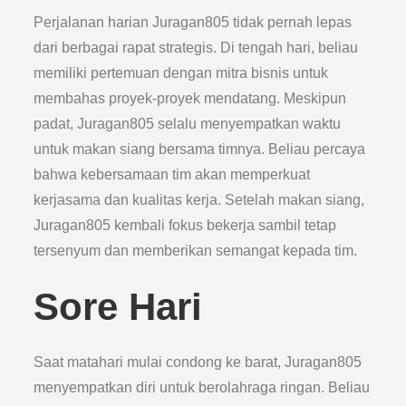
Perjalanan harian Juragan805 tidak pernah lepas
dari berbagai rapat strategis. Di tengah hari, beliau
memiliki pertemuan dengan mitra bisnis untuk
membahas proyek-proyek mendatang. Meskipun
padat, Juragan805 selalu menyempatkan waktu
untuk makan siang bersama timnya. Beliau percaya
bahwa kebersamaan tim akan memperkuat
kerjasama dan kualitas kerja. Setelah makan siang,
Juragan805 kembali fokus bekerja sambil tetap
tersenyum dan memberikan semangat kepada tim.
Sore Hari
Saat matahari mulai condong ke barat, Juragan805
menyempatkan diri untuk berolahraga ringan. Beliau