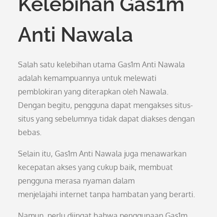
Kelebihan Gas1m
Anti Nawala
Salah satu kelebihan utama Gas1m Anti Nawala
adalah kemampuannya untuk melewati
pemblokiran yang diterapkan oleh Nawala.
Dengan begitu, pengguna dapat mengakses situs-
situs yang sebelumnya tidak dapat diakses dengan
bebas.
Selain itu, Gas1m Anti Nawala juga menawarkan
kecepatan akses yang cukup baik, membuat
pengguna merasa nyaman dalam
menjelajahi internet tanpa hambatan yang berarti.
Namun, perlu diingat bahwa penggunaan Gas1m