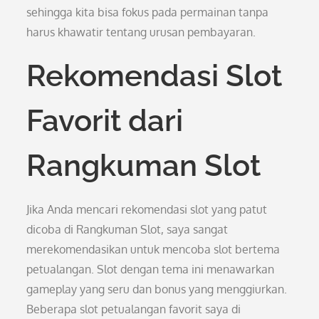
sehingga kita bisa fokus pada permainan tanpa
harus khawatir tentang urusan pembayaran.
Rekomendasi Slot
Favorit dari
Rangkuman Slot
Jika Anda mencari rekomendasi slot yang patut
dicoba di Rangkuman Slot, saya sangat
merekomendasikan untuk mencoba slot bertema
petualangan. Slot dengan tema ini menawarkan
gameplay yang seru dan bonus yang menggiurkan.
Beberapa slot petualangan favorit saya di