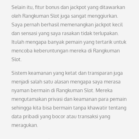
Selain itu, fitur bonus dan jackpot yang ditawarkan
oleh Rangkuman Slot juga sangat menggiurkan.
Saya pernah berhasil memenangkan jackpot kecil
dan sensasi yang saya rasakan tidak terlupakan.
Itulah mengapa banyak pemain yang tertarik untuk
mencoba keberuntungan mereka di Rangkuman
Slot.
Sistem keamanan yang ketat dan transparan juga
menjadi salah satu alasan mengapa saya merasa
nyaman bermain di Rangkuman Slot. Mereka
mengutamakan privasi dan keamanan para pemain
sehingga kita bisa bermain tanpa khawatir tentang
data pribadi yang bocor atau transaksi yang
meragukan.