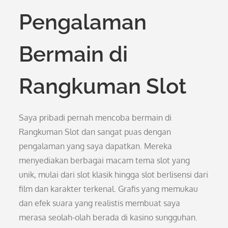
Pengalaman
Bermain di
Rangkuman Slot
Saya pribadi pernah mencoba bermain di
Rangkuman Slot dan sangat puas dengan
pengalaman yang saya dapatkan. Mereka
menyediakan berbagai macam tema slot yang
unik, mulai dari slot klasik hingga slot berlisensi dari
film dan karakter terkenal. Grafis yang memukau
dan efek suara yang realistis membuat saya
merasa seolah-olah berada di kasino sungguhan.