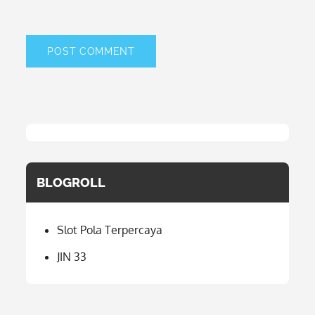
BLOGROLL
Slot Pola Terpercaya
JIN 33