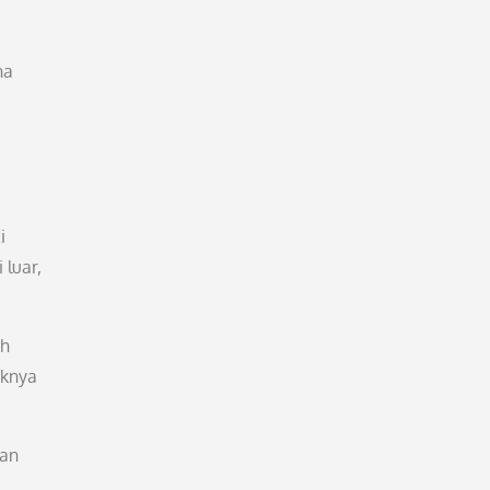
na
i
 luar,
uh
uknya
ian