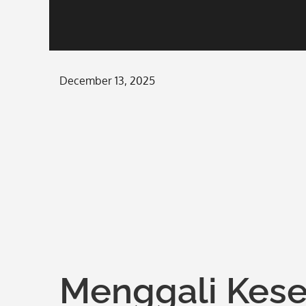
Posted
December 13, 2025
on
Menggali Kese