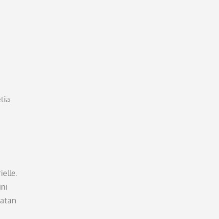
tia
ielle.
ni
watan