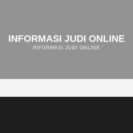
INFORMASI JUDI ONLINE
INFORMASI JUDI ONLINE