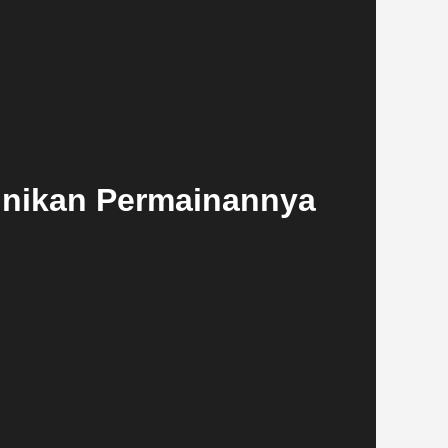
unikan Permainannya