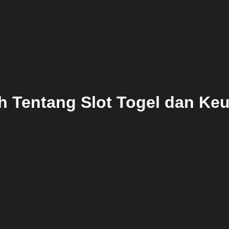
h Tentang Slot Togel dan Ke