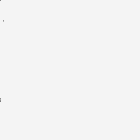
ain
i
g