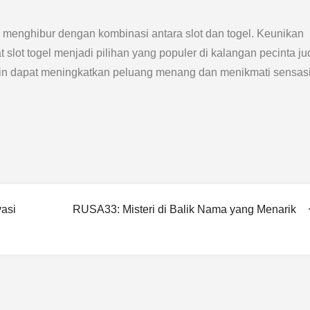
n menghibur dengan kombinasi antara slot dan togel. Keunikan
 slot togel menjadi pilihan yang populer di kalangan pecinta jud
in dapat meningkatkan peluang menang dan menikmati sensas
vasi
RUSA33: Misteri di Balik Nama yang Menarik