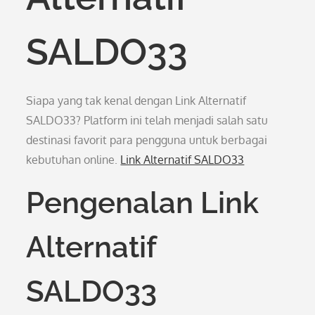
SALDO33
Siapa yang tak kenal dengan Link Alternatif
SALDO33? Platform ini telah menjadi salah satu
destinasi favorit para pengguna untuk berbagai
kebutuhan online.
Link Alternatif SALDO33
Pengenalan Link
Alternatif
SALDO33