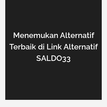
Menemukan Alternatif
Terbaik di Link Alternatif
SALDO33