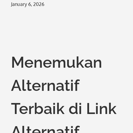
Posted
January 6, 2026
on
Menemukan
Alternatif
Terbaik di Link
Alternatif