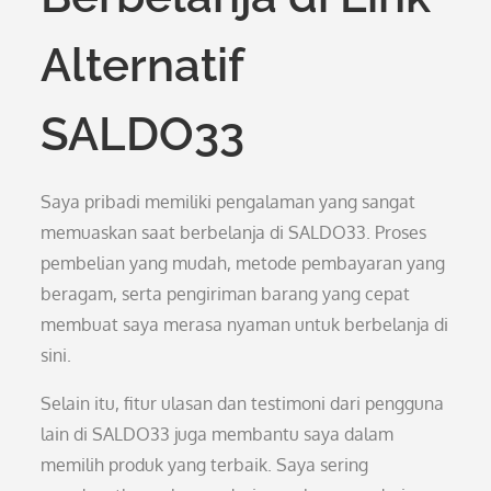
Alternatif
SALDO33
Saya pribadi memiliki pengalaman yang sangat
memuaskan saat berbelanja di SALDO33. Proses
pembelian yang mudah, metode pembayaran yang
beragam, serta pengiriman barang yang cepat
membuat saya merasa nyaman untuk berbelanja di
sini.
Selain itu, fitur ulasan dan testimoni dari pengguna
lain di SALDO33 juga membantu saya dalam
memilih produk yang terbaik. Saya sering