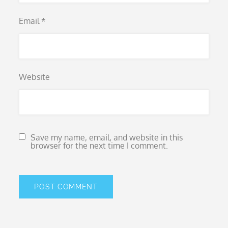
Email
*
Website
Save my name, email, and website in this
browser for the next time I comment.