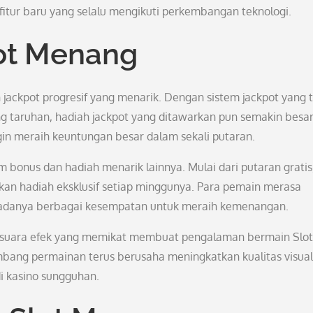
itur baru yang selalu mengikuti perkembangan teknologi.
lot Menang
h jackpot progresif yang menarik. Dengan sistem jackpot yang 
 taruhan, hadiah jackpot yang ditawarkan pun semakin besar
gin meraih keuntungan besar dalam sekali putaran.
bonus dan hadiah menarik lainnya. Mulai dari putaran gratis
n hadiah eksklusif setiap minggunya. Para pemain merasa
a adanya berbagai kesempatan untuk meraih kemenangan.
an suara efek yang memikat membuat pengalaman bermain Slot
bang permainan terus berusaha meningkatkan kualitas visual
i kasino sungguhan.