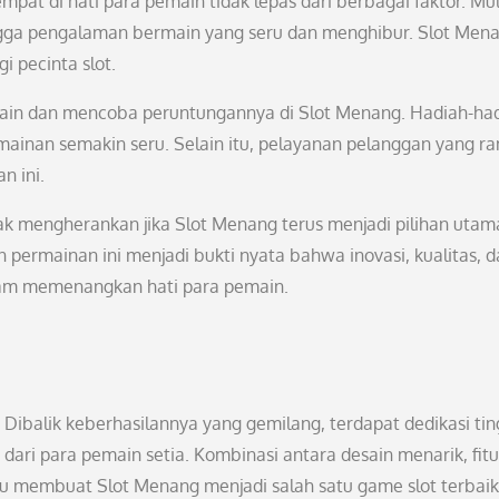
at di hati para pemain tidak lepas dari berbagai faktor. Mul
 hingga pengalaman bermain yang seru dan menghibur. Slot Men
 pecinta slot.
main dan mencoba peruntungannya di Slot Menang. Hadiah-ha
inan semakin seru. Selain itu, pelayanan pelanggan yang r
n ini.
k mengherankan jika Slot Menang terus menjadi pilihan utam
an permainan ini menjadi bukti nyata bahwa inovasi, kualitas, 
lam memenangkan hati para pemain.
Dibalik keberhasilannya yang gemilang, terdapat dedikasi tin
ri para pemain setia. Kombinasi antara desain menarik, fitu
ru membuat Slot Menang menjadi salah satu game slot terbai