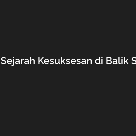
 Sejarah Kesuksesan di Balik 