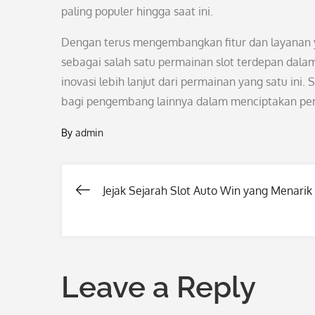
paling populer hingga saat ini.
Dengan terus mengembangkan fitur dan layanan y
sebagai salah satu permainan slot terdepan dalam 
inovasi lebih lanjut dari permainan yang satu ini.
bagi pengembang lainnya dalam menciptakan per
By
admin
Jejak Sejarah Slot Auto Win yang Menarik
Post
navigation
Leave a Reply