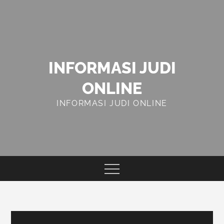
Skip
to
content
INFORMASI JUDI
ONLINE
INFORMASI JUDI ONLINE