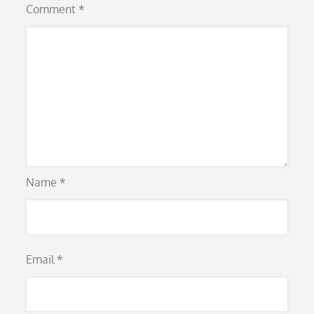
Comment
*
Name
*
Email
*