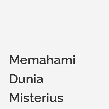
Memahami
Dunia
Misterius