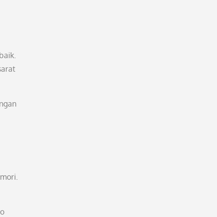
baik.
sarat
engan
mori.
to