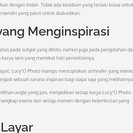
dirkan dengan indah. Tidak ada keadaan yang terlalu biasa untu
rsendiri yang patut untuk diabadikan.
 yang Menginspirasi
batas pada subjek yang difoto, namun juga pada pengolahan d
 karya seni yang memikat hati penontonnya.
tepat, Lucy’O Photo mampu menciptakan atmosfer yang memu
enjadi sebuah sarana inspirasi bagi siapa saja yang melihatnya
milihan angle yang pas, menjadikan setiap karya Lucy’O Photo
menangkap esensi dari setiap momen dengan kelembutan yang
 Layar