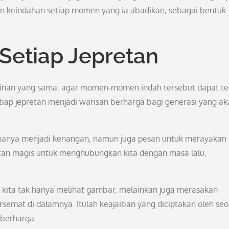
an keindahan setiap momen yang ia abadikan, sebagai bentuk
Setiap Jepretan
inginan yang sama: agar momen-momen indah tersebut dapat te
setiap jepretan menjadi warisan berharga bagi generasi yang a
k hanya menjadi kenangan, namun juga pesan untuk merayakan
atan magis untuk menghubungkan kita dengan masa lalu,
o, kita tak hanya melihat gambar, melainkan juga merasakan
semat di dalamnya. Itulah keajaiban yang diciptakan oleh se
 berharga.