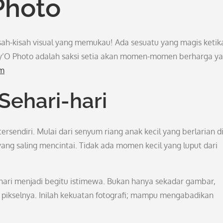
Photo
sah-kisah visual yang memukau! Ada sesuatu yang magis ketik
y’O Photo adalah saksi setia akan momen-momen berharga y
om
Sehari-hari
tersendiri. Mulai dari senyum riang anak kecil yang berlarian d
ang saling mencintai. Tidak ada momen kecil yang luput dari
i-hari menjadi begitu istimewa. Bukan hanya sekadar gambar,
p pikselnya. Inilah kekuatan fotografi; mampu mengabadikan