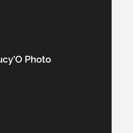
ucy’O Photo