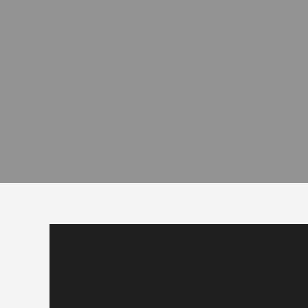
Skip
to
content