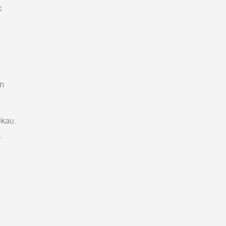
k
an
kau.
.