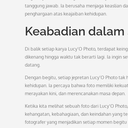
tanggung jawab. Ia berusaha menjaga keaslian d
penghargaan atas keajaiban kehidupan.
Keabadian dalam 
Di balik setiap karya Lucy’O Photo, terdapat ke
dikenang hingga waktu tak berarti lagi. Ia ingin 
datang.
Dengan begitu, setiap jepretan Lucy’O Photo ta
kehidupan. Ia percaya bahwa foto memiliki keku
merayakan kini, dan merencanakan masa depan.
Ketika kita melihat sebuah foto dari Lucy’O Phot
kehangatan, kebahagiaan, dan keindahan yang ter
fotografer yang menjadikan setiap momen begitu