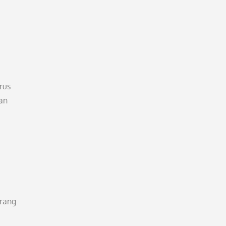
rus
kan
orang