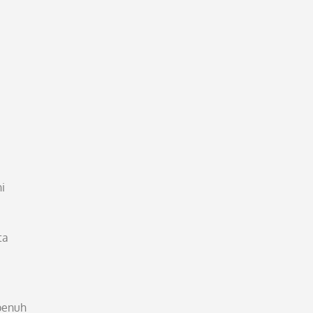
i
ta
penuh