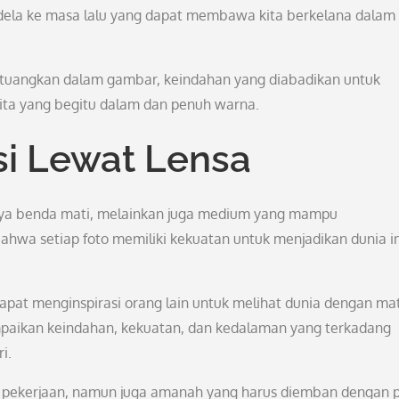
dela ke masa lalu yang dapat membawa kita berkelana dalam
dituangkan dalam gambar, keindahan yang diabadikan untuk
erita yang begitu dalam dan penuh warna.
si Lewat Lensa
anya benda mati, melainkan juga medium yang mampu
hwa setiap foto memiliki kekuatan untuk menjadikan dunia in
pat menginspirasi orang lain untuk melihat dunia dengan ma
ampaikan keindahan, kekuatan, dan kedalaman yang terkadang
i.
ar pekerjaan, namun juga amanah yang harus diemban dengan 