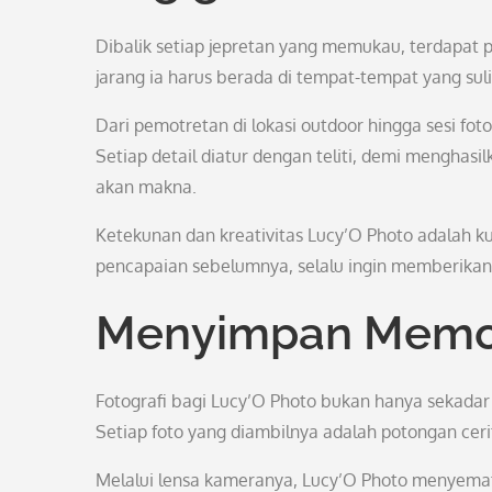
Dibalik setiap jepretan yang memukau, terdapat p
jarang ia harus berada di tempat-tempat yang suli
Dari pemotretan di lokasi outdoor hingga sesi fot
Setiap detail diatur dengan teliti, demi menghasi
akan makna.
Ketekunan dan kreativitas Lucy’O Photo adalah ku
pencapaian sebelumnya, selalu ingin memberikan y
Menyimpan Memor
Fotografi bagi Lucy’O Photo bukan hanya sekada
Setiap foto yang diambilnya adalah potongan cer
Melalui lensa kameranya, Lucy’O Photo menyema