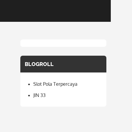
BLOGROLL
Slot Pola Terpercaya
JIN 33