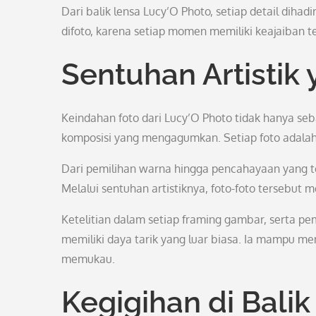
Dari balik lensa Lucy’O Photo, setiap detail diha
difoto, karena setiap momen memiliki keajaiban te
Sentuhan Artistik
Keindahan foto dari Lucy’O Photo tidak hanya se
komposisi yang mengagumkan. Setiap foto adalah
Dari pemilihan warna hingga pencahayaan yang 
Melalui sentuhan artistiknya, foto-foto tersebut m
Ketelitian dalam setiap framing gambar, serta pe
memiliki daya tarik yang luar biasa. Ia mampu 
memukau.
Kegigihan di Balik