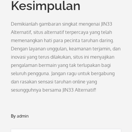
Kesimpulan
Demikianlah gambaran singkat mengenai JIN33
Alternatif, situs alternatif terpercaya yang telah
memenangkan hati para pecinta taruhan daring.
Dengan layanan unggulan, keamanan terjamin, dan
inovasi yang terus dilakukan, situs ini menyajikan
pengalaman bermain yang tak terlupakan bagi
seluruh pengguna. Jangan ragu untuk bergabung
dan rasakan sensasi taruhan online yang
sesungguhnya bersama JIN33 Alternatif!
By
admin