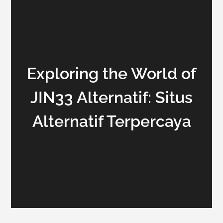
Exploring the World of
JIN33 Alternatif: Situs
Alternatif Terpercaya