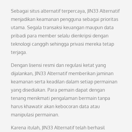
Sebagai situs alternatif terpercaya, JIN33 Alternatif
menjadikan keamanan pengguna sebagai prioritas
utama. Segala transaksi keuangan maupun data
pribadi para member selalu dienkripsi dengan
teknologi canggih sehingga privasi mereka tetap
terjaga.
Dengan lisensi resmi dan regulasi ketat yang
dijalankan, JIN33 Alternatif memberikan jaminan
keamanan serta keadilan dalam setiap permainan
yang disediakan. Para pemain dapat dengan
tenang menikmati pengalaman bermain tanpa
harus khawatir akan kebocoran data atau
manipulasi permainan.
Karena itulah, JIN33 Alternatif telah berhasil