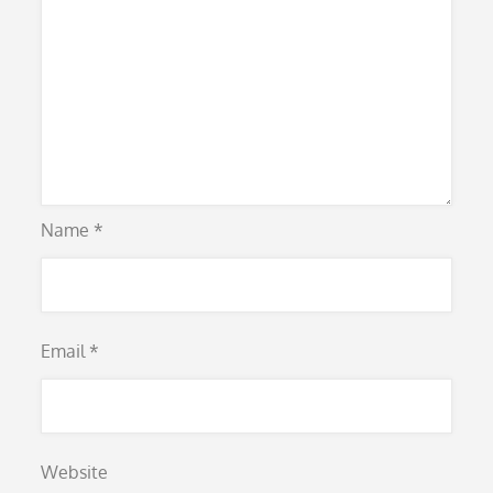
Name
*
Email
*
Website