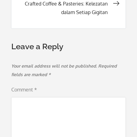
Crafted Coffee & Pasteries: Kelezatan
dalam Setiap Gigitan
Leave a Reply
Your email address will not be published.
Required
fields are marked
*
Comment
*