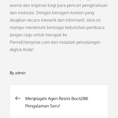
warna dan inspirasi bagi para pencari pengetahuan
dan motivasi. Dengan beragam konten yang
disajikan secara menarik dan informatif, situs ini
mampu memenuhi berbagai kebutuhan pembaca.
Jangan ragu untuk merapat ke
PierreEnterprise.com dan mulailah petualangan
digital Anda!
By
admin
Post
Menjelajahi Agen Resmi Bocil288:
Pengalaman Seru!
navigation