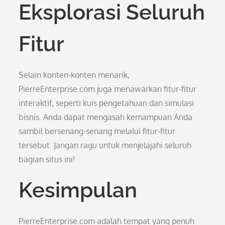
Eksplorasi Seluruh
Fitur
Selain konten-konten menarik,
PierreEnterprise.com juga menawarkan fitur-fitur
interaktif, seperti kuis pengetahuan dan simulasi
bisnis. Anda dapat mengasah kemampuan Anda
sambil bersenang-senang melalui fitur-fitur
tersebut. Jangan ragu untuk menjelajahi seluruh
bagian situs ini!
Kesimpulan
PierreEnterprise.com adalah tempat yang penuh