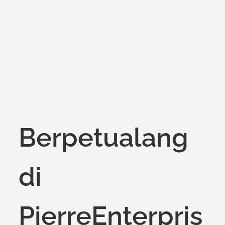
Berpetualang
di
PierreEnterpris