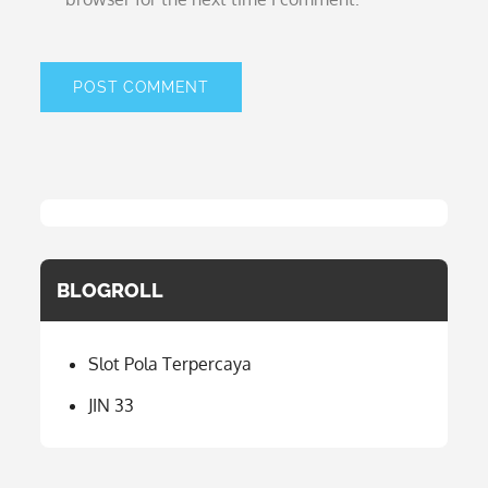
BLOGROLL
Slot Pola Terpercaya
JIN 33