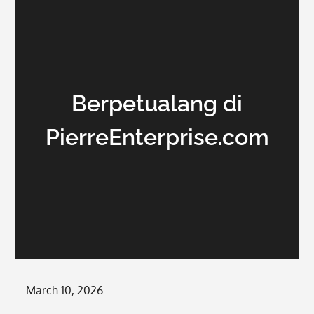
Berpetualang di
PierreEnterprise.com
Posted
March 10, 2026
on